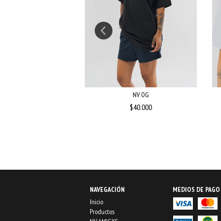
NDERÍN BORDÓ
NV OG
$30.000
$40.000
.000
NAVEGACIÓN
MEDIOS DE PAGO
Inicio
Productos