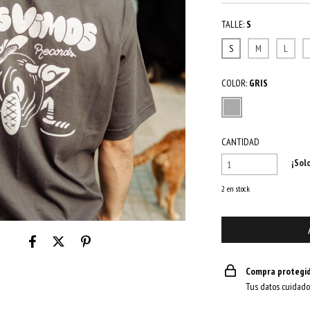
TALLE:
S
S
M
L
COLOR:
GRIS
CANTIDAD
¡Sol
2
en stock
Compra protegi
Tus datos cuidado