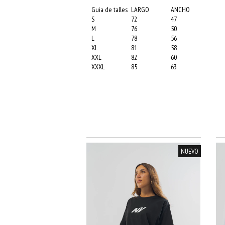
Guia de talles
LARGO
ANCHO
S
72
47
M
76
50
L
78
56
XL
81
58
XXL
82
60
XXXL
85
63
NUEVO