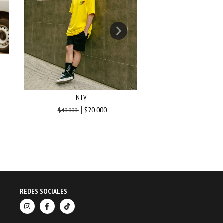
BOWLING
NTV
$22
$35.000
$20.000
$40.000
REDES SOCIALES