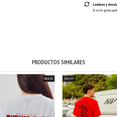
Cambios y devol
Si no te gusta, po
PRODUCTOS SIMILARES
NUEVO
38
%
OFF