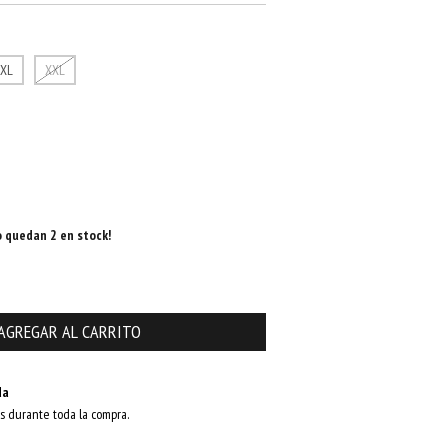
XL
XXL
o quedan
2
en stock!
da
s durante toda la compra.