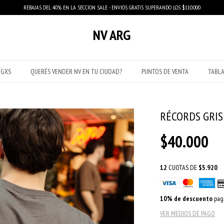
REBAJAS DEL 40% EN LA SECCION SALE - ENVIOS GRATIS SUPERANDO LOS $110.000
NV ARG
IGXS
QUERÉS VENDER NV EN TU CIUDAD?
PUNTOS DE VENTA
TABLA
RÉCORDS GRIS
$40.000
12
CUOTAS DE
$5.920
10% de descuento
paga
VER MEDIOS DE PAGO