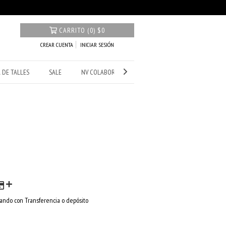
CARRITO
(
0
)
$0
CREAR CUENTA
INICIAR SESIÓN
 DE TALLES
SALE
NV COLABORACIONES
ndo con Transferencia o depósito