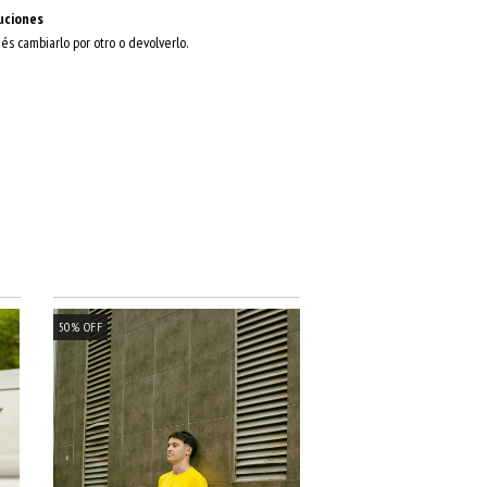
uciones
dés cambiarlo por otro o devolverlo.
50
%
OFF
37
%
OFF