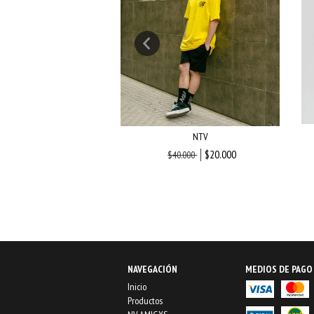
IEMPRE LISTO
NTV
$35.000
$20.000
$40.000
NAVEGACIÓN
MEDIOS DE PAGO
Inicio
Productos