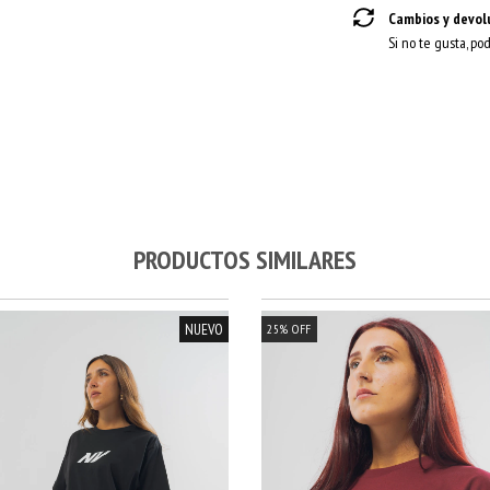
Cambios y devol
Si no te gusta, po
PRODUCTOS SIMILARES
NUEVO
25
%
OFF