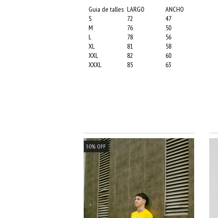
Guia de talles
LARGO
ANCHO
S
72
47
M
76
50
L
78
56
XL
81
58
XXL
82
60
XXXL
85
63
50
%
OFF