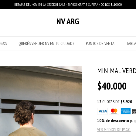
REBAJAS DEL 40% EN LA SECCION SALE - ENVIOS GRATIS SUPERANDO LOS $110.000
NV ARG
IGXS
QUERÉS VENDER NV EN TU CIUDAD?
PUNTOS DE VENTA
TABLA
MINIMAL VER
$40.000
12
CUOTAS DE
$5.920
10% de descuento
paga
VER MEDIOS DE PAGO