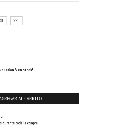
XL
XXL
o quedan
3
en stock!
da
s durante toda la compra.