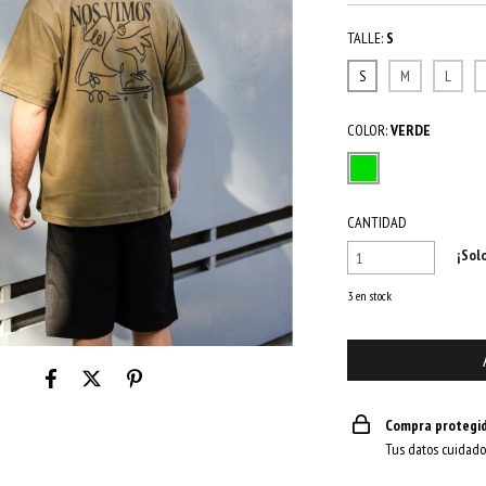
TALLE:
S
S
M
L
COLOR:
VERDE
CANTIDAD
¡Sol
3
en stock
Compra protegi
Tus datos cuidado