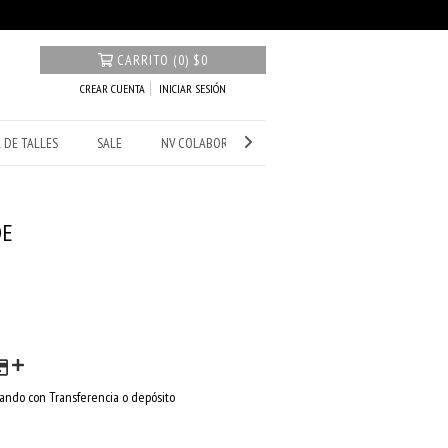
CARRITO
(
0
)
$0
CREAR CUENTA
INICIAR SESIÓN
 DE TALLES
SALE
NV COLABORACIONES
DE
ndo con Transferencia o depósito