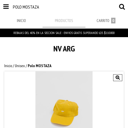
POLO MOSTAZA
INICIO
PRODUCTOS
CARRITO
0
REBAJAS DEL 40% EN LA SECCION SALE - ENVIOS GRATIS SUPERANDO LOS $110.000
NV ARG
Inicio
/
Unisex
/
Polo MOSTAZA