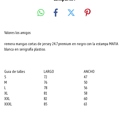
Valores los amigos
remera mangas cortas de jersey 24.7 premium en negro con la estampa
MAFIA
blanca
en serigrafía plastiso.
Guia de talles
LARGO
ANCHO
S
72
47
M
76
50
L
78
56
XL
81
58
XXL
82
60
XXXL
85
63