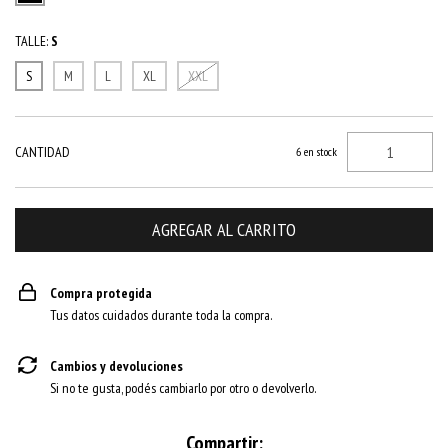
TALLE:
S
S
M
L
XL
XXL
CANTIDAD
6
en stock
Compra protegida
Tus datos cuidados durante toda la compra.
Cambios y devoluciones
Si no te gusta, podés cambiarlo por otro o devolverlo.
Compartir: