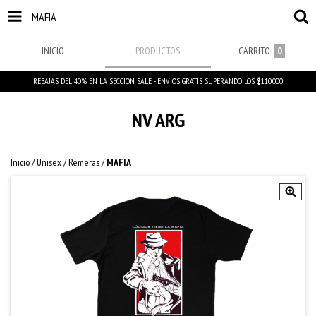
MAFIA
INICIO
PRODUCTOS
CARRITO
0
REBAJAS DEL 40% EN LA SECCION SALE - ENVIOS GRATIS SUPERANDO LOS $110.000
NV ARG
Inicio
/
Unisex
/
Remeras
/
MAFIA