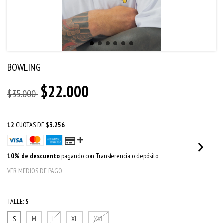
BOWLING
$22.000
$35.000
12
CUOTAS DE
$3.256
10% de descuento
pagando con Transferencia o depósito
VER MEDIOS DE PAGO
TALLE:
S
S
M
L
XL
XXL