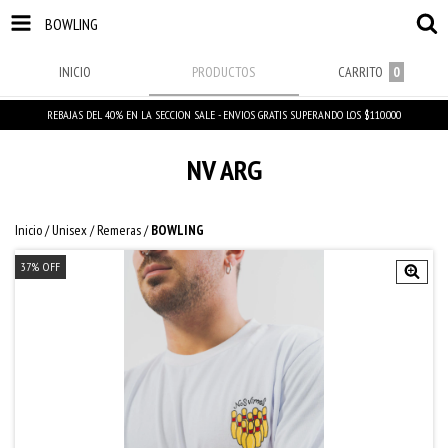
BOWLING
INICIO
PRODUCTOS
CARRITO
0
REBAJAS DEL 40% EN LA SECCION SALE - ENVIOS GRATIS SUPERANDO LOS $110.000
NV ARG
Inicio
/
Unisex
/
Remeras
/
BOWLING
37
%
OFF