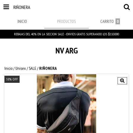
RIÑONERA
INICIO
PRODUCTOS
CARRITO
0
REBAJAS DEL 40% EN LA SECCION SALE - ENVIOS GRATIS SUPERANDO LOS $110.000
NV ARG
Inicio
/
Unisex
/
SALE
/
RIÑONERA
38
%
OFF